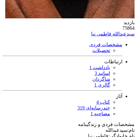
بازدید
75864
سیدعبدالله فاطمی نیا
مشخصات فردی
تحصیلات
ارتباطات
یادداشت 1
اساتید 3
شاگردان
گالری 1
آثار
کتاب 4
چندرسانه‌ای 319
مصاحبه 1
مشخصات فردی و زندگینامه
نام:
سیدعبدالله
نام خانوادگی:
فاطمی نیا